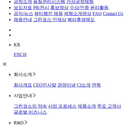
공장소개
품질관리시스템
가상공장체험
보도자료
PR/전시
홍보영상
수상/인증
윤리활동
공지/뉴스
뷰티웹진 채움
제형소개영상
FAQ
Contact Us
채용안내
그린코스 인재상
복리후생제도
KR
EN
CH
회사소개
회사개요
CEO인사말
경영이념
CI소개
연혁
사업안내
그린코스의 약속
사업 프로세스
제품소개
주요 고객사
글로벌 비즈니스
R&D