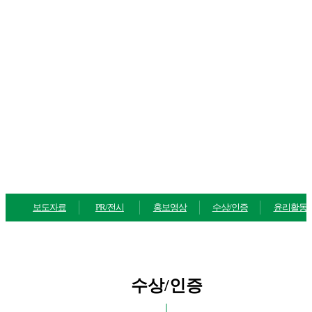
미디어
MEDIA CENTER
보도자료
PR/전시
홍보영상
수상/인증
윤리활동
수상/인증